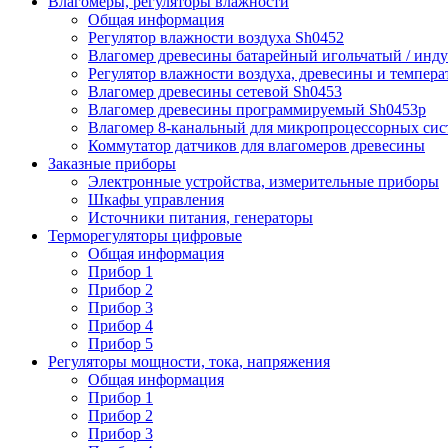
Влагомеры, регуляторы влажности
Общая информация
Регулятор влажности воздуха Sh0452
Влагомер древесины батарейный игольчатый / инд
Регулятор влажности воздуха, древесины и темпера
Влагомер древесины сетевой Sh0453
Влагомер древесины программируемый Sh0453p
Влагомер 8-канальный для микропроцессорных сис
Коммутатор датчиков для влагомеров древесины
Заказные приборы
Электронные устройства, измерительные приборы
Шкафы управления
Источники питания, генераторы
Терморегуляторы цифровые
Общая информация
Прибор 1
Прибор 2
Прибор 3
Прибор 4
Прибор 5
Регуляторы мощности, тока, напряжения
Общая информация
Прибор 1
Прибор 2
Прибор 3