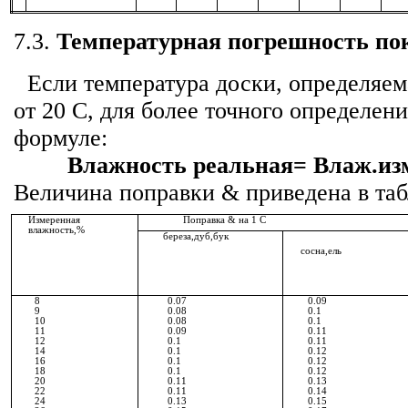
7.3.
Температурная погрешность по
Если температура доски, определяе
от 20 С, для более точного определен
формуле:
Влажность реальная= Влаж.изме
Величина поправки & приведена в таб
Измеренная
Поправка & на 1 С
влажность,%
береза,дуб,бук
сосна,ель
8
0.07
0.09
9
0.08
0.1
10
0.08
0.1
11
0.09
0.11
12
0.1
0.11
14
0.1
0.12
16
0.1
0.12
18
0.1
0.12
20
0.11
0.13
22
0.11
0.14
24
0.13
0.15