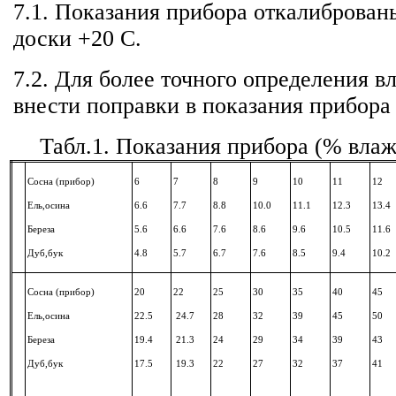
7.1. Показания прибора откалиброван
доски +20 С.
7.2. Для более точного определения 
внести поправки в показания прибора 
Табл.1. Показания прибора (% вла
Сосна (прибор)
6
7
8
9
10
11
12
Ель,осина
6.6
7
.7
8.8
10.0
11.1
12.3
13.4
Береза
5.6
6
.6
7.6
8.6
9.6
10.5
11.6
Дуб,бук
4.8
5.7
6.7
7.6
8.5
9.4
10.2
Сосна (прибор)
20
22
25
30
35
40
45
Ель,осина
22.5
24.7
28
32
39
45
50
Береза
19.4
21.3
24
29
34
39
43
Дуб,бук
17.5
19.3
22
27
32
37
41