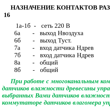
НАЗНАЧЕНИЕ КОНТАКТОВ РАЗЬ
16
1а-1б - сеть 220 В
6а - выход Нвоздуха
6б - выход Туст.
7а - вход датчика Ндрев
7б - вход датчика Ндрев
8а - общий
8б - общий
При работе с многоканальным ко
датчиков влажности древесины управ
выбранных Вами датчиков влажности
коммутаторе датчиков влагомера уп