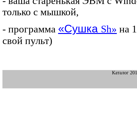
- ваша старенькая ЭВМ с
Wind
только
с мышкой,
«Сушка
- программа
Sh
»
на 1
свой пульт)
Каталог 20