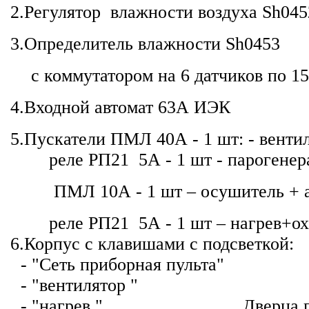
2.Регулятор влажности воз
3.Определитель вл
c коммутатором на 
4.Входной авто
5.Пускатели ПМЛ 40А - 1 шт: - вентил
реле РП21 5А - 1 шт - парогенер
ПМЛ 10А - 1 шт – осушитель + ав
реле РП21 5А - 1 шт – нагрев+охл
6.Корпус с клавишам
- "Сеть приборная пульта"
- "вентилят
- "нагрев " Дверца передне