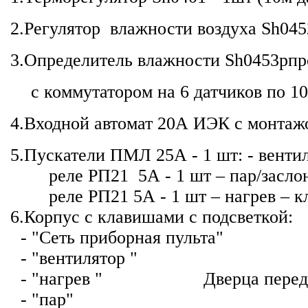
2.Регулятор влажности возду
3.Определитель влажности Sh0453
p
п
c коммутатором на 6 
4.Входной автомат 20
5.Пускатели ПМЛ 25А - 1 шт: - вентил
реле РП21 5А - 1 шт – пар/засло
реле РП21 5А - 1 шт – нагрев – кл
6.Корпус с клавишами
- "Сеть приборная пульта" Г
- "вентилято
- "нагрев " Дверца передней 
- "пар"